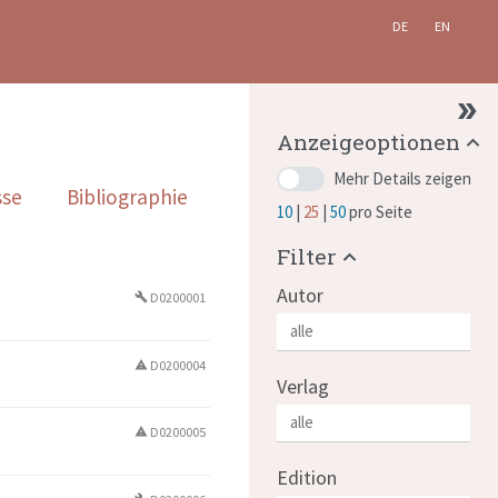
DE
EN
Anzeigeoptionen
Mehr Details zeigen
sse
Bibliographie
10
25
50
pro Seite
Filter
Autor
D0200001
build
D0200004
warning
Verlag
D0200005
warning
Edition