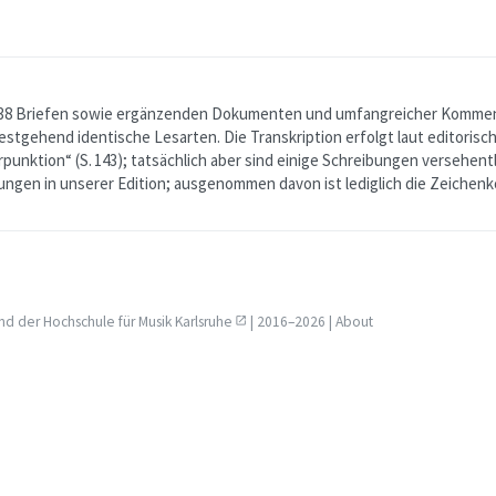
38 Briefen sowie ergänzenden Dokumenten und umfangreicher Kommenti
estgehend identische Lesarten. Die Transkription erfolgt laut editorisc
rpunktion“
(S. 143); tatsächlich aber sind einige Schreibungen versehent
hungen in unserer Edition; ausgenommen davon ist lediglich die Zeichen
nd der
Hochschule für Musik Karlsruhe
| 2016–2026 |
About