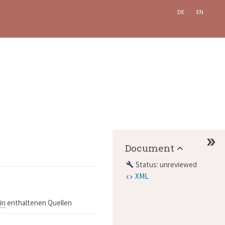
DE
EN
Document
Status: unreviewed
build
XML
in
enthaltenen Quellen