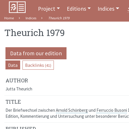
Project
Editions
Indices
Home
Indices
Theurich 1979
Theurich 1979
Data from our edition
Data
Backlinks
(41)
AUTHOR
Jutta Theurich
TITLE
Der Briefwechsel zwischen
Arnold Schönberg
und
Ferruccio Busoni
1
Edition, Kommentierung und Untersuchung unter besonderer Berück
PUBLISHED