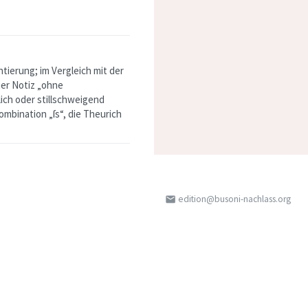
erung; im Vergleich mit der
her Notiz
„ohne
lich oder stillschweigend
kombination
„ſs“
, die Theurich
edition@busoni-nachlass.org
email