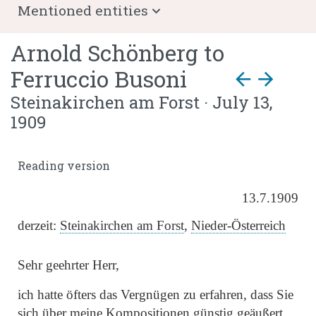
Mentioned entities
Arnold Schönberg
to
Ferruccio Busoni
arrow_back
arrow_forward
Steinakirchen am Forst · July 13,
1909
Reading version
13.7.1909
derzeit:
Steinakirchen am Forst
,
Nieder-Österreich
Sehr geehrter Herr,
ich hatte öfters das Vergnügen zu erfahren, dass Sie
sich über meine Kompositionen günstig geäußert