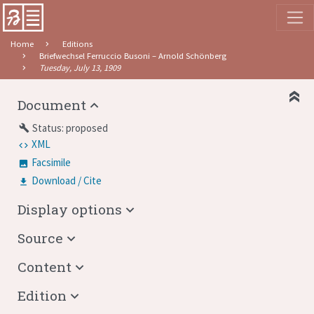
Home
Editions
Briefwechsel Ferruccio Busoni – Arnold Schönberg
Tuesday, July 13, 1909
Document
Status: proposed
build
XML
Facsimile
Download / Cite
Display options
Source
Content
Edition