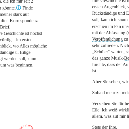
Ihre Geschichte ist
, die ich mir seit 2
ersten Augenblick, 
n gönnte.
Finde
Rückständige und Ei
 meiner stark auf-
soll, kann ich kaum
uften Korrespondenz
erschien im
Pan
uns
Brief.
mit der Abfassung (d
re Geschichte ist höchst
Veröffentlichung
zu 
ürdig – im ersten
sehr zufrieden. Nicht
blick, wo Alles mögliche
„Schüler“
warten, s
tändige u. Eilige
das ganze Musik-
Be
igt werden soll, kann
fürchte, dass der
Auf
aum was beginnen.
ist.
Aber Sie sehen, wir
Sobald mehr zu melde
Verzeihen Sie für h
Eile. Ich weiß wirkl
allem, was auf mir li
Stets der Ihre.