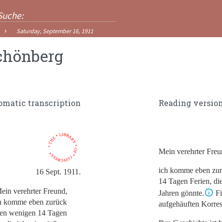
Saturday, September 16, 1911
chönberg
omatic transcription
Reading versio
* THE * LIBRARY * OF * CONGRESS *
Mein verehrter Freu
ich komme eben zu
16 Sept. 1911.
14 Tagen Ferien, die
ein verehrter Freund,
Jahren gönnte.
Fi
h komme eben zurück
aufgehäuften Korres
en wenigen 14 Tagen