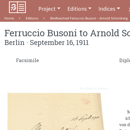
Project
Editions
Indices
Home
Editions
Briefwechsel Ferruccio Busoni – Arnold Schönberg
Ferruccio Busoni
to
Arnold S
Berlin · September 16, 1911
Facsimile
Dipl
The Library of Congress
M
ic
von d