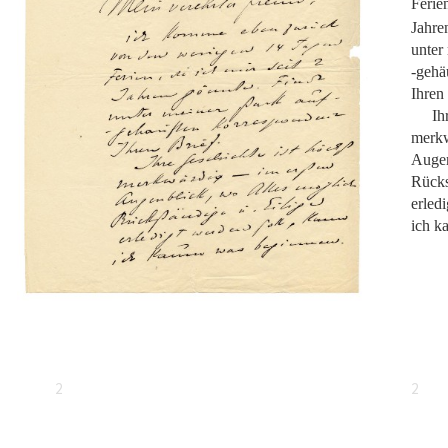
Ferien
Jahre
unter
-gehä
Ihren 
Ih
merkw
Augen
Rücks
erled
ich k
2
2