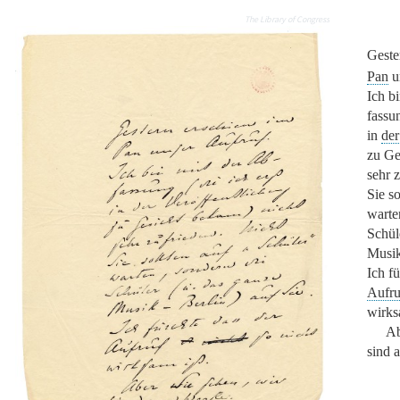
The Library of Congress
Geste
Pan
u
Ich b
fassun
in
der
zu Ge
sehr 
Sie s
warte
Schül
Musi
Ich fü
Aufru
wirks
A
sind 