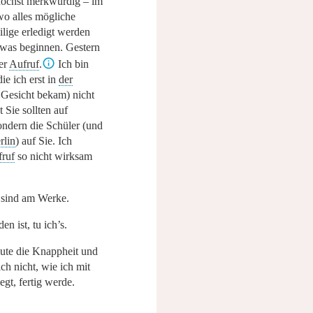
 höchst merkwürdig – im
wo alles mögliche
lige erledigt werden
 was beginnen. Gestern
er
Aufruf
.
Ich bin
ie ich erst in
der
Gesicht bekam) nicht
 Sie sollten auf
ondern die Schüler (und
rlin
) auf Sie. Ich
ruf
so nicht wirksam
 sind am Werke.
n ist, tu ich’s.
eute die Knappheit und
ich nicht, wie ich mit
egt, fertig werde.