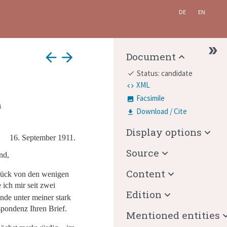
DE
EN
arrow_back
arrow_forward
Document
Status: candidate
done
XML
Facsimile
n
Download / Cite
Display options
16. September 1911.
Source
nd,
Content
rück von den wenigen
 ich mir seit zwei
Edition
nde unter meiner stark
pondenz Ihren Brief.
Mentioned entities