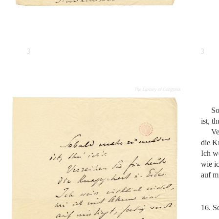
3
3
The Library of Congress
So
ist, th
Ve
die K
Ich we
wie i
auf mi
16. S