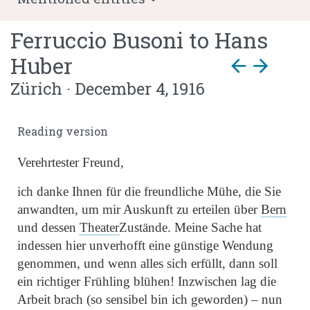
Ferruccio Busoni
to
Hans
Huber
arrow_back
arrow_forward
Zürich · December 4, 1916
Reading version
Verehrtester Freund,
ich danke Ihnen für die freundliche Mühe, die Sie
anwandten, um mir Auskunft zu erteilen über
Bern
und dessen
Theater
Zustände. Meine Sache hat
indessen hier unverhofft eine günstige Wendung
genommen, und wenn alles sich erfüllt, dann soll
ein richtiger Frühling blühen! Inzwischen lag die
Arbeit brach (so sensibel bin ich geworden) – nun