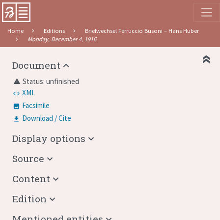
Home
Editions
Briefwechsel Ferruccio Busoni – Hans Huber
Monday, December 4, 1916
Document
Status: unfinished
warning
XML
Facsimile
Download / Cite
Display options
Source
Content
Edition
Mentioned entities