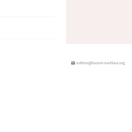
edition@busoni-nachlass.org
email