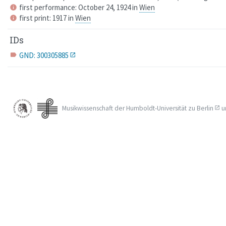
first performance: October 24, 1924 in
Wien
info
first print: 1917 in
Wien
info
IDs
GND: 300305885
label
Musikwissenschaft der
Humboldt-Universität zu Berlin
u