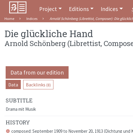
Project
Editions
Indices
Home
Indices
Arnold Schönberg (Librettist, Composer)
:
Die glückli
Die glückliche Hand
Arnold Schönberg (Librettist, Compose
Data from our edition
Data
Backlinks
(8)
SUBTITLE
Drama mit Musik
HISTORY
composed: September 1909 to November 20, 1913 (
Dichtung und 
info