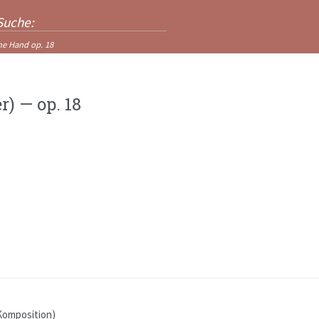
che Hand
op. 18
r)
—
op. 18
Komposition
)