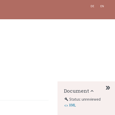
DE
EN
Document
Status: unreviewed
build
XML