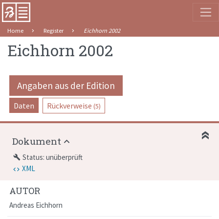
Home
Register
Eichhorn 2002
Eichhorn 2002
Angaben aus der Edition
Daten
Rückverweise
(5)
Dokument
Status: unüberprüft
build
XML
AUTOR
Andreas Eichhorn