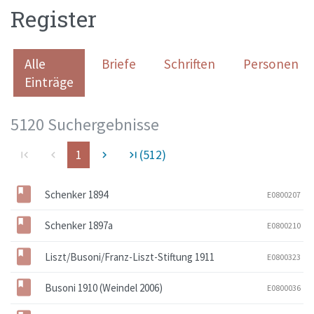
Register
Alle
Briefe
Schriften
Personen
Einträge
5120 Suchergebnisse
1
(512)
first_page
navigate_before
navigate_next
last_page
Schenker 1894
E0800207
Schenker 1897a
E0800210
Liszt/Busoni/Franz-Liszt-Stiftung 1911
E0800323
Busoni 1910 (Weindel 2006)
E0800036