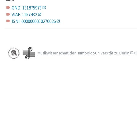
GND: 131875973
label
VIAF: 1157432
label
ISNI: 0000000050270026
label
Musikwissenschaft der
Humboldt-Universität zu Berlin
u