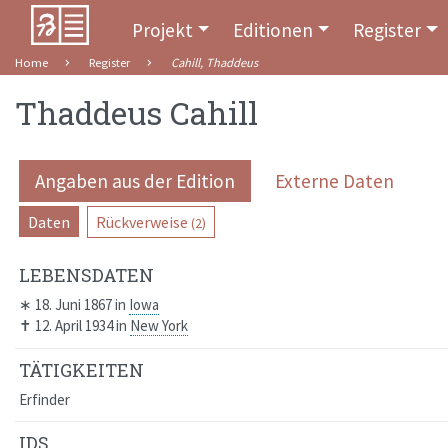
Projekt
Editionen
Register
Home
Register
Cahill, Thaddeus
Thaddeus Cahill
Angaben aus der Edition
Externe Daten
Daten
Rückverweise
(2)
LEBENSDATEN
∗
18. Juni 1867
in
Iowa
✝
12. April 1934
in
New York
TÄTIGKEITEN
Erfinder
IDS