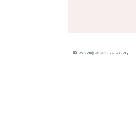
edition@busoni-nachlass.org
email