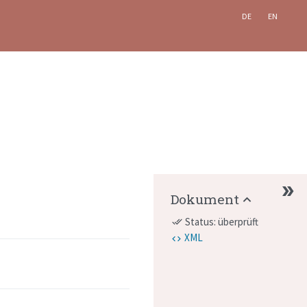
DE
EN
Dokument
Status: überprüft
done_all
XML