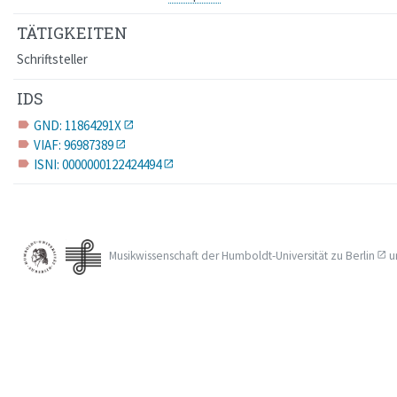
TÄTIGKEITEN
Schriftsteller
IDS
GND: 11864291X
label
VIAF: 96987389
label
ISNI: 0000000122424494
label
Musikwissenschaft der
Humboldt-Universität zu Berlin
u