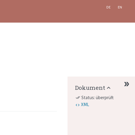
DE
EN
Dokument
Status: überprüft
done_all
XML