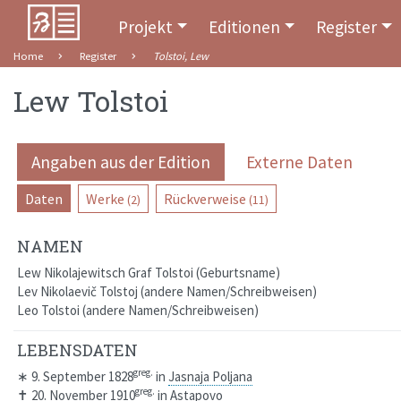
Projekt
Editionen
Register
Home
Register
Tolstoi, Lew
Lew Tolstoi
Angaben aus der Edition
Externe Daten
Daten
Werke
Rückverweise
(2)
(11)
NAMEN
Lew Nikolajewitsch Graf Tolstoi
Geburtsname
Lev Nikolaevič Tolstoj
andere Namen/Schreibweisen
Leo Tolstoi
andere Namen/Schreibweisen
LEBENSDATEN
greg.
∗
9. September 1828
in
Jasnaja Poljana
greg.
✝
20. November 1910
in
Astapovo