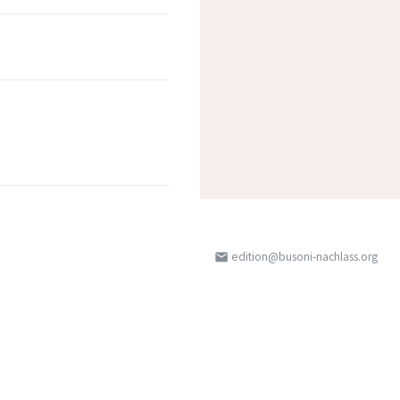
edition@busoni-nachlass.org
email