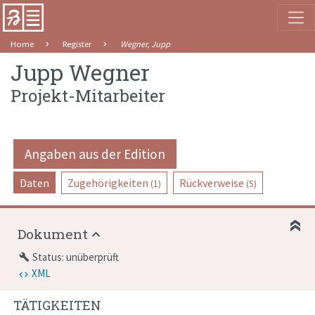
Home
Register
Wegner, Jupp
Jupp Wegner
Projekt-Mitarbeiter
Angaben aus der Edition
Daten
Zugehörigkeiten
Rückverweise
(1)
(5)
Dokument
Status: unüberprüft
build
XML
TÄTIGKEITEN