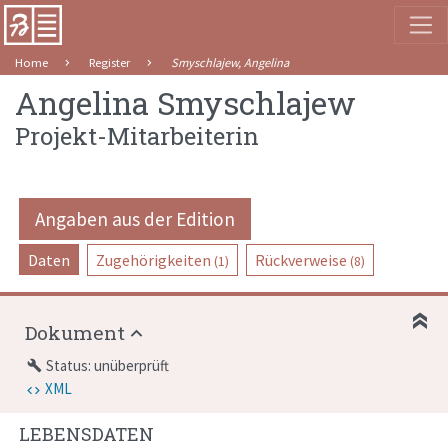
Home
Register
Smyschlajew, Angelina
Angelina Smyschlajew
Projekt-Mitarbeiterin
Angaben aus der Edition
Daten
Zugehörigkeiten
Rückverweise
(1)
(8)
Dokument
Status: unüberprüft
build
XML
LEBENSDATEN