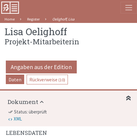
Home
Register
Oelighoff, Lisa
Lisa Oelighoff
Projekt-Mitarbeiterin
Angaben aus der Edition
Daten
Rückverweise
(10)
Dokument
Status: überprüft
done_all
XML
LEBENSDATEN