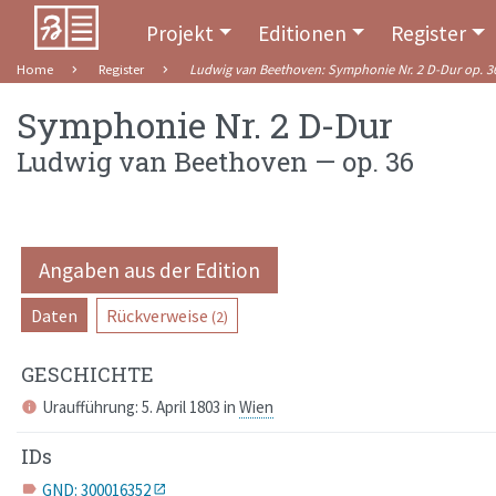
Projekt
Editionen
Register
Home
Register
Ludwig van Beethoven
:
Symphonie Nr. 2 D-Dur
op. 3
Symphonie Nr. 2 D-Dur
Ludwig van Beethoven
—
op. 36
Angaben aus der Edition
Daten
Rückverweise
(2)
GESCHICHTE
Uraufführung: 5. April 1803 in
Wien
info
IDs
GND: 300016352
label