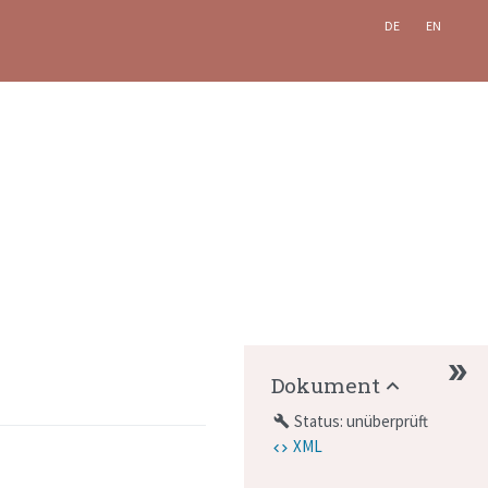
DE
EN
Dokument
Status: unüberprüft
build
XML