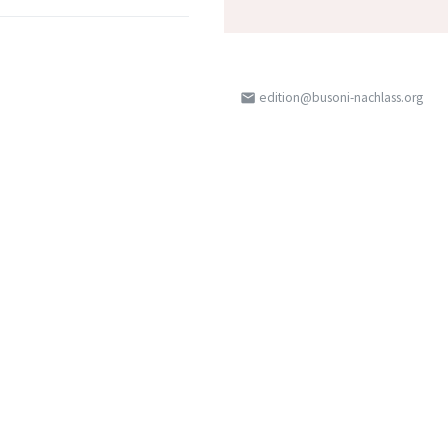
edition@busoni-nachlass.org
email