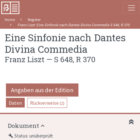
Home
Register
Franz Liszt
:
Eine Sinfonie nach Dantes Divina Commedia
S 648
,
R 370
Eine Sinfonie nach Dantes
Divina Commedia
Franz Liszt
—
S 648
,
R 370
Angaben aus der Edition
Daten
Rückverweise
(2)
Dokument
Status: unüberprüft
build