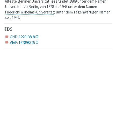
Älteste
Berliner
Universität, gegründet 1809 unter dem Namen
Universität zu
Berlin
, von 1828 bis 1945 unter dem Namen
Friedrich-Wilhelms-Universität
; unter dem gegenwärtigen Namen
seit 1949.
IDS
GND: 1220138-8
label
VIAF: 162898525
label