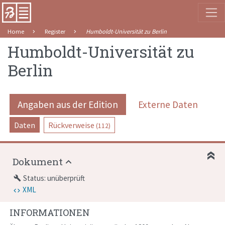
Home
Register
Humboldt-Universität zu Berlin
Humboldt-Universität zu
Berlin
Angaben aus der Edition
Externe Daten
Daten
Rückverweise
(112)
Dokument
Status: unüberprüft
build
XML
INFORMATIONEN